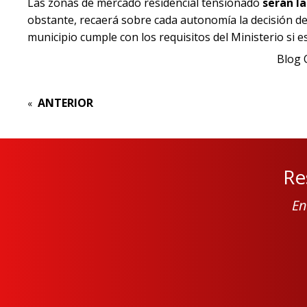
Las zonas de mercado residencial tensionado
serán l
obstante, recaerá sobre cada autonomía la decisión de 
municipio cumple con los requisitos del Ministerio s
Blog 
ANTERIOR
«
Re
En