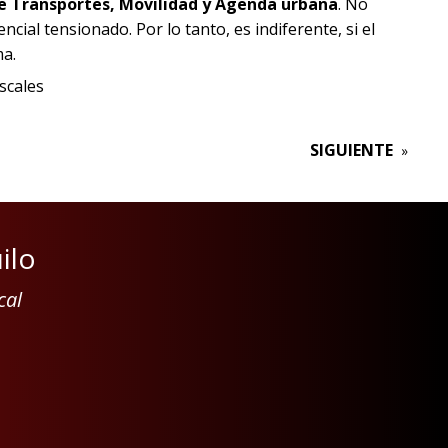
 de Transportes, Movilidad y Agenda urbana
. No
al tensionado. Por lo tanto, es indiferente, si el
ma.
scales
SIGUIENTE
»
ilo
cal